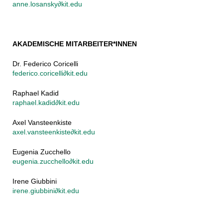
anne.losansky∂kit.edu
AKADEMISCHE MITARBEITER*INNEN
Dr. Federico Coricelli
federico.coricelli∂kit.edu
Raphael Kadid
raphael.kadid∂kit.edu
Axel Vansteenkiste
axel.vansteenkiste∂kit.edu
Eugenia Zucchello
eugenia.zucchello∂kit.edu
Irene Giubbini
irene.giubbini∂kit.edu