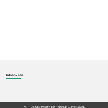
Infobox 644
letzte Änderung: 12.02.2022
KIT – Die Universität in der Helmholtz-Gemeinschaft