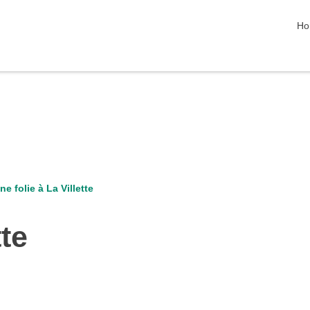
Na
Ho
ne folie à La Villette
tte