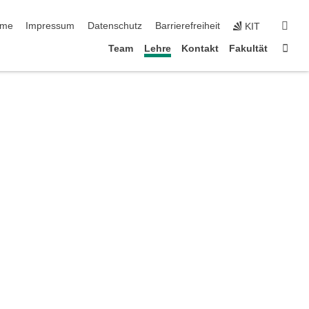
vigation überspringen
suc
me
Impressum
Datenschutz
Barrierefreiheit
KIT
Star
Team
Lehre
Kontakt
Fakultät