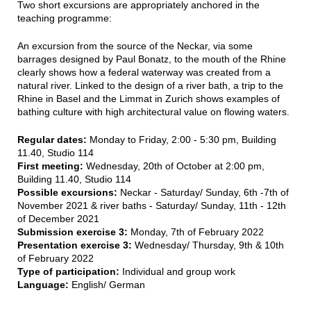
Two short excursions are appropriately anchored in the
teaching programme:
An excursion from the source of the Neckar, via some
barrages designed by Paul Bonatz, to the mouth of the Rhine
clearly shows how a federal waterway was created from a
natural river. Linked to the design of a river bath, a trip to the
Rhine in Basel and the Limmat in Zurich shows examples of
bathing culture with high architectural value on flowing waters.
Regular dates:
Monday to Friday, 2:00 - 5:30 pm, Building
11.40, Studio 114
First meeting:
Wednesday, 20th of October at 2:00 pm,
Building 11.40, Studio 114
Possible excursions:
Neckar - Saturday/ Sunday, 6th -7th of
November 2021 & river baths - Saturday/ Sunday, 11th - 12th
of December 2021
Submission exercise 3:
Monday, 7th of February 2022
Presentation exercise 3:
Wednesday/ Thursday, 9th & 10th
of February 2022
Type of participation:
Individual and group work
Language:
English/ German